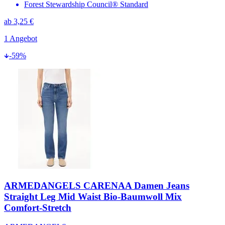
Forest Stewardship Council® Standard
ab
3,25 €
1
Angebot
-
59
%
ARMEDANGELS CARENAA Damen Jeans
Straight Leg Mid Waist Bio-Baumwoll Mix
Comfort-Stretch