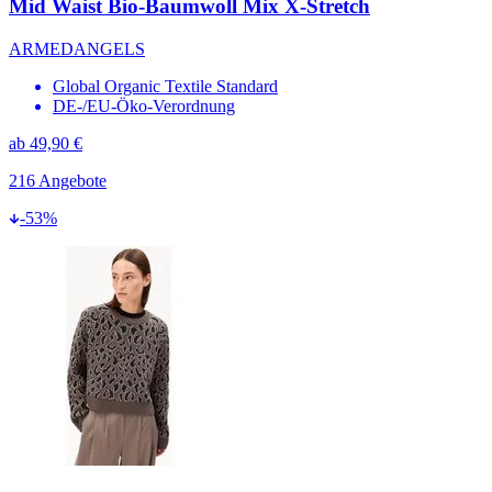
Mid Waist Bio-Baumwoll Mix X-Stretch
ARMEDANGELS
Global Organic Textile Standard
DE-/EU-Öko-Verordnung
ab
49,90 €
216
Angebote
-
53
%