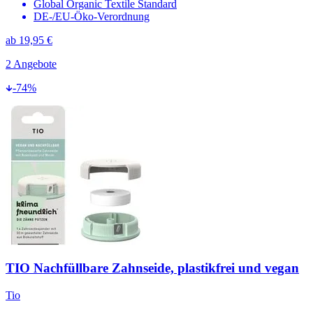
Global Organic Textile Standard
DE-/EU-Öko-Verordnung
ab
19,95 €
2
Angebote
-
74
%
TIO Nachfüllbare Zahnseide, plastikfrei und vegan
Tio