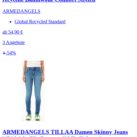
ARMEDANGELS
Global Recycled Standard
ab
54,90 €
3
Angebote
-
54
%
ARMEDANGELS TILLAA Damen Skinny Jeans