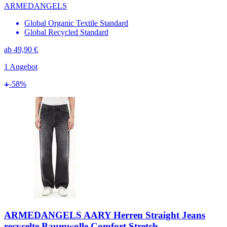
ARMEDANGELS
Global Organic Textile Standard
Global Recycled Standard
ab
49,90 €
1
Angebot
-
58
%
ARMEDANGELS AARY Herren Straight Jeans
recycelte Baumwolle Comfort Stretch