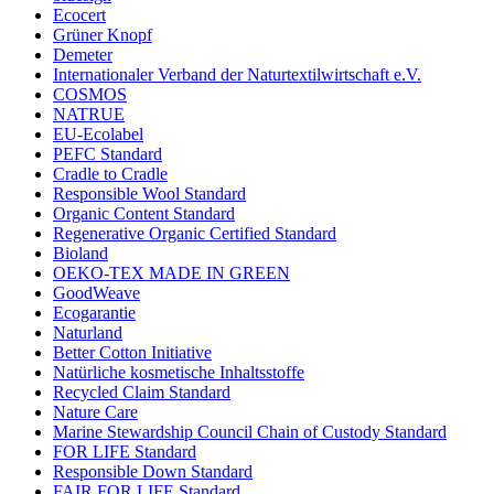
Ecocert
Grüner Knopf
Demeter
Internationaler Verband der Naturtextilwirtschaft e.V.
COSMOS
NATRUE
EU-Ecolabel
PEFC Standard
Cradle to Cradle
Responsible Wool Standard
Organic Content Standard
Regenerative Organic Certified Standard
Bioland
OEKO-TEX MADE IN GREEN
GoodWeave
Ecogarantie
Naturland
Better Cotton Initiative
Natürliche kosmetische Inhaltsstoffe
Recycled Claim Standard
Nature Care
Marine Stewardship Council Chain of Custody Standard
FOR LIFE Standard
Responsible Down Standard
FAIR FOR LIFE Standard