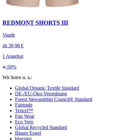
REDMONT SHORTS III
Vaude
ab
39,98 €
1
Angebot
-
50
%
Wir listen u. a.:
Global Organic Textile Standard
DE-/EU-Öko-Verordnung
Forest Stewardship Council® Standard
Fairtrade
Tencel™
Fair Wear
Eco Vero
Global Recycled Standard
Blauer Engel
bluesign